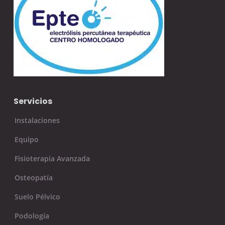
Servicios
Instalaciones
Equipo
Fisioterapia Avanzada
Osteopatía
Suelo Pélvico
Podología