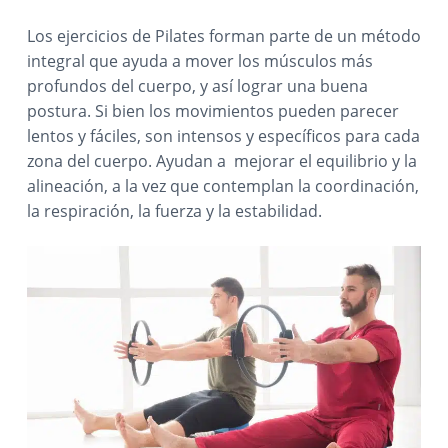
p
s
n
r
r
a
a
t
t
Los ejercicios de Pilates forman parte de un método
p
i
a
í
a
a
integral que ayuda a mover los músculos más
r
n
l
y
w
profundos del cuerpo, y así lograr una buena
n
i
c
p
u
e
postura. Si bien los movimientos pueden parecer
n
i
r
t
r
b
lentos y fáciles, son intensos y específicos para cada
c
p
i
i
c
zona del cuerpo. Ayudan a mejorar el equilibrio y la
i
a
n
i
alineación, a la vez que contemplan la coordinación,
ó
p
l
c
n
la respiración, la fuerza y la estabilidad.
a
i
e
n
l
p
B
u
a
r
j
l
a
s
s
o
t