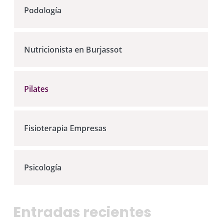
i
Podología
n
c
Nutricionista en Burjassot
i
p
Pilates
a
l
Fisioterapia Empresas
Psicología
Entradas recientes