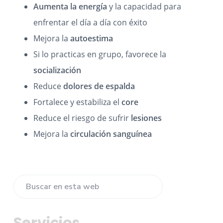
Aumenta la energía
y la capacidad para
enfrentar el día a día con éxito
Mejora la
autoestima
Si lo practicas en grupo, favorece la
socialización
Reduce
dolores de espalda
Fortalece y estabiliza el
core
Reduce el riesgo de sufrir
lesiones
Mejora la
circulación sanguínea
B
B
a
u
s
r
Servicios