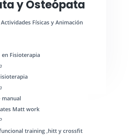
uta y Osteópata​
 Actividades Físicas y Animación
en Fisioterapia
a
isioterapia
a
e manual
lates Matt work
P
uncional training ,hitt y crossfit