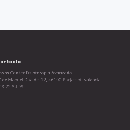
ontacto
hyos Center Fisioterapia Avanzada
/ de Manuel Dualde, 12, 46100 Burjassot, Valencia
03 22 84 99