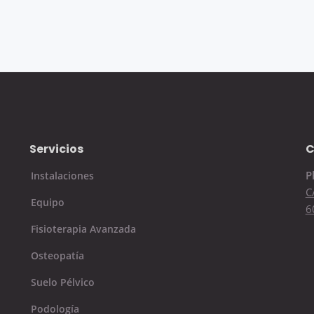
Servicios
C
P
Instalaciones
C
Equipo
6
Fisioterapia Avanzada
Osteopatía
Suelo Pélvico
Podología