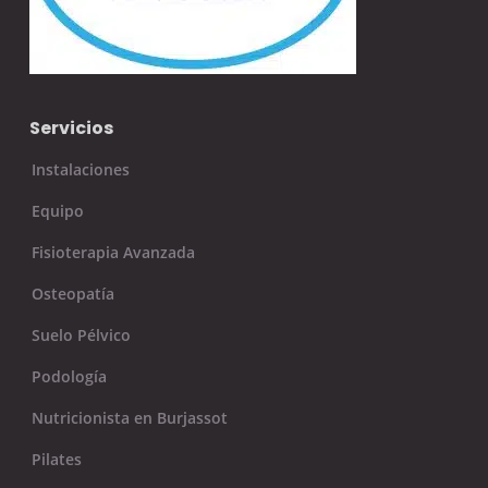
Servicios
Instalaciones
Equipo
Fisioterapia Avanzada
Osteopatía
Suelo Pélvico
Podología
Nutricionista en Burjassot
Pilates