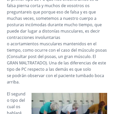
c
falsa pierna corta y muchos de vosotros os
preguntareis que porque eso de falsa y es que
t
muchas veces, sometemos a nuestro cuerpo a
posturas incómodas durante mucho tiempo, que
o
puede dar lugar a distonías musculares, es decir
r
contracciones involuntarias
o acortamientos musculares mantenidos en el
e
tiempo, como ocurre con el caso del músculo psoas
s
(Consultar post del psoas, un gran músculo. El
GRAN MALTRATADO). Una de las diferencias de este
tipo de PC respecto a las demás es que solo
se podrán observar con el paciente tumbado boca
arriba.
El segund
o tipo del
cual os
hablaré