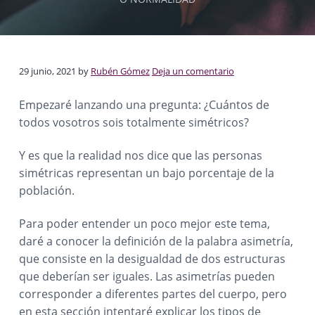
p
s
n
r
a
a
t
t
p
i
í
a
a
r
n
y
w
n
i
c
I
u
29 junio, 2021
by
Rubén Gómez
Deja un comentario
e
n
i
t
r
b
n
c
p
i
Empezaré lanzando una pregunta: ¿Cuántos de
c
i
a
i
todos vosotros sois totalmente simétricos?
t
ó
p
l
n
a
e
e
Y es que la realidad nos dice que las personas
n
l
B
simétricas representan un bajo porcentaje de la
r
u
r
población.
j
a
a
s
Para poder entender un poco mejor este tema,
s
c
o
daré a conocer la definición de la palabra asimetría,
t
que consiste en la desigualdad de dos estructuras
c
que deberían ser iguales. Las asimetrías pueden
i
corresponder a diferentes partes del cuerpo, pero
en esta sección intentaré explicar los tipos de